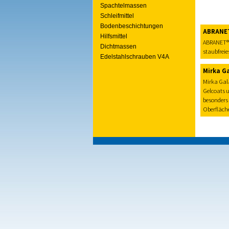
Spachtelmassen
Schleifmittel
Bodenbeschichtungen
ABRANE
Hilfsmittel
ABRANET® s
Dichtmassen
staubfreie
Edelstahlschrauben V4A
Mirka G
Mirka Gala
Gelcoats u
besonders 
Oberfläche