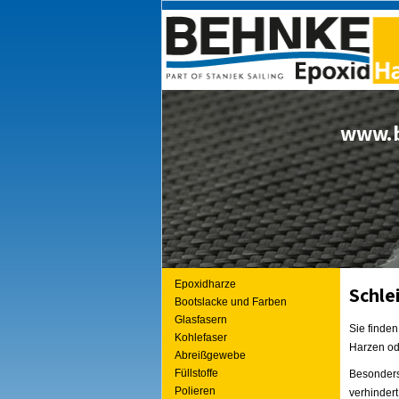
www.b
Epoxidharze
Schle
Bootslacke und Farben
Glasfasern
Sie finden
Kohlefaser
Harzen od
Abreißgewebe
Füllstoffe
Besonders
Polieren
verhindert