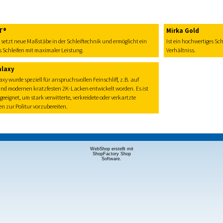
T®
Mirka Gold
etzt neue Maßstäbe in der Schleiftechnik und ermöglicht ein
Ist ein hochwertiges Sc
s Schleifen mit maximaler Leistung.
Verhältniss.
alaxy
xy wurde speziell für anspruchsvollen Feinschliff, z.B. auf
nd modernen kratzfesten 2K-Lacken entwickelt worden. Es ist
geeignet, um stark verwitterte, verkreidete oder verkartzte
n zur Politur vorzubereiten.
WebShop erstellt mit
ShopFactory Shop
Software.