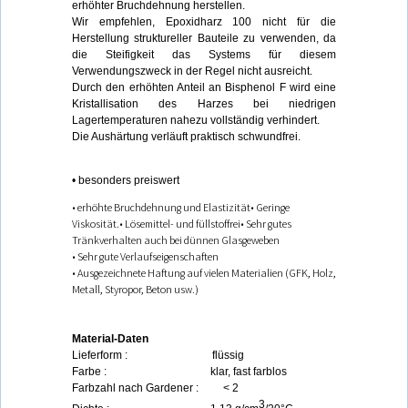
erhöhter Bruchdehnung herstellen.
Wir empfehlen, Epoxidharz 100 nicht für die
Herstellung struktureller Bauteile zu verwenden, da
die Steifigkeit das Systems für diesem
Verwendungszweck in der Regel nicht ausreicht.
Durch den erhöhten Anteil an Bisphenol F wird eine
Kristallisation des Harzes bei niedrigen
Lagertemperaturen nahezu vollständig verhindert.
Die Aushärtung verläuft praktisch schwundfrei.
• besonders preiswert
• erhöhte Bruchdehnung und Elastizität• Geringe
Viskosität.• Lösemittel- und füllstoffrei• Sehr gutes
Tränkverhalten auch bei dünnen Glasgeweben
• Sehr gute Verlaufseigenschaften
• Ausgezeichnete Haftung auf vielen Materialien (GFK, Holz,
Metall, Styropor, Beton usw.)
Material-Daten
Lieferform : flüssig
Farbe : klar, fast farblos
Farbzahl nach Gardener : < 2
3